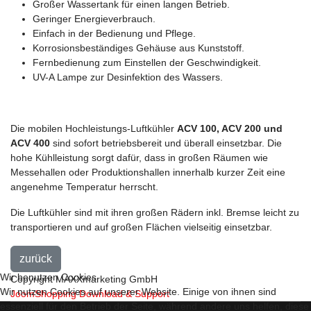
Großer Wassertank für einen langen Betrieb.
Geringer Energieverbrauch.
Einfach in der Bedienung und Pflege.
Korrosionsbeständiges Gehäuse aus Kunststoff.
Fernbedienung zum Einstellen der Geschwindigkeit.
UV-A Lampe zur Desinfektion des Wassers.
Die mobilen Hochleistungs-Luftkühler
ACV 100, ACV 200 und
ACV 400
sind sofort betriebsbereit und überall einsetzbar. Die
hohe Kühlleistung sorgt dafür, dass in großen Räumen wie
Messehallen oder Produktionshallen innerhalb kurzer Zeit eine
angenehme Temperatur herrscht.
Die Luftkühler sind mit ihren großen Rädern inkl. Bremse leicht zu
transportieren und auf großen Flächen vielseitig einsetzbar.
Wir benutzen Cookies
Copyright MAXXmarketing GmbH
Wir nutzen Cookies auf unserer Website. Einige von ihnen sind
JoomShopping Download & Support
essenziell für den Betrieb der Seite, während andere uns helfen, diese