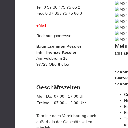
Tel. 0 97 36 / 75 75 66 2
Fax: 0 97 36 / 75 75 66 3
eMail
Rechnungsadresse
Mehr 
Baumaschinen Kessler
einfa
Inh. Thomas Kessler
Am Feldbrunn 15
97723 Oberthulba
Schnit
Blatt-
Schnit
Geschäftszeiten
Gr
Mo - Do:
07:00 - 17:00 Uhr
H
Freitag:
07:00 - 12:00 Uhr
El
Ei
Termine nach Vereinbarung auch
Tr
außerhalb der Geschäftszeiten
un
möglich.